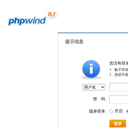
提示信息
您没有登
1、帖子ID
2、您还不
密 码
开启
隐身登录
登录