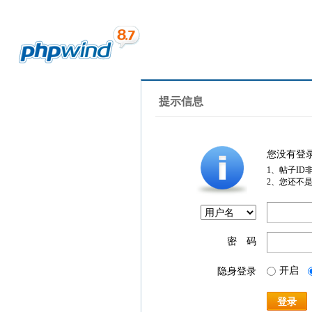
提示信息
您没有登
1、帖子ID
2、您还不
密 码
开启
隐身登录
登录