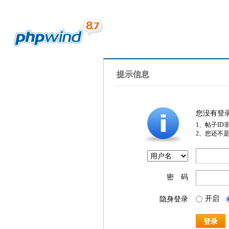
提示信息
您没有登
1、帖子ID
2、您还不
密 码
开启
隐身登录
登录