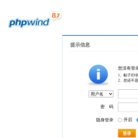
提示信息
您没有登
1、帖子ID
2、您还不
密 码
开启
隐身登录
登录