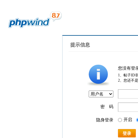
提示信息
您没有登
1、帖子ID
2、您还不
密 码
开启
隐身登录
登录