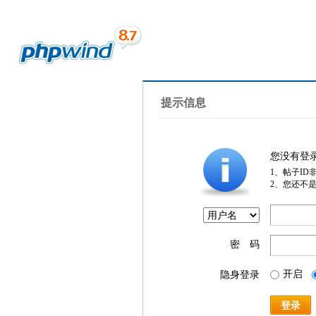
提示信息
您没有登
1、帖子ID
2、您还不
密 码
开启
隐身登录
登录