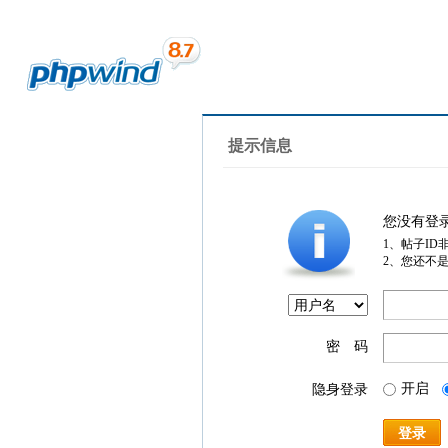
提示信息
您没有登
1、帖子ID
2、您还不
密 码
开启
隐身登录
登录