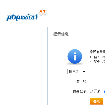
提示信息
您没有登
1、帖子ID
2、您还不
密 码
开启
隐身登录
登录