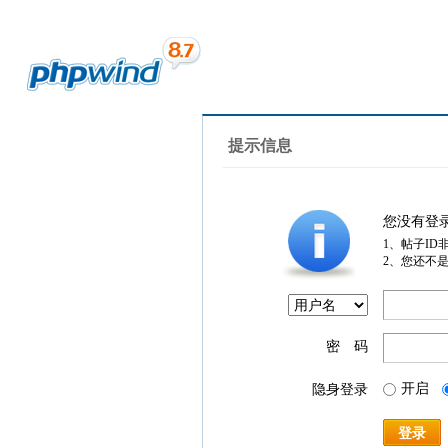
提示信息
您没有登
1、帖子ID
2、您还不
密 码
开启
隐身登录
登录