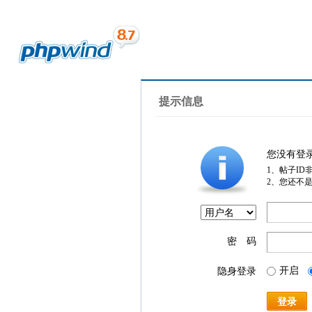
提示信息
您没有登
1、帖子ID
2、您还不
密 码
开启
隐身登录
登录