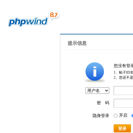
提示信息
您没有登
1、帖子ID
2、您还不
密 码
开启
隐身登录
登录