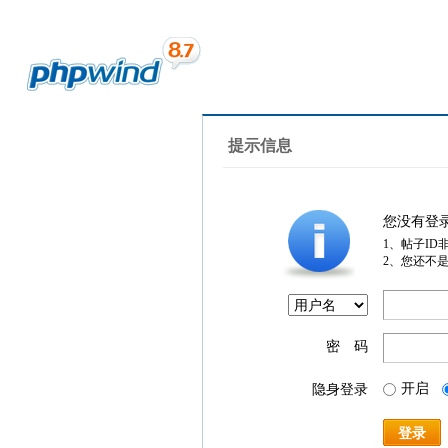
提示信息
您没有登
1、帖子ID
2、您还不
密 码
开启
隐身登录
登录