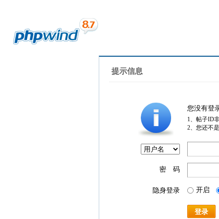
提示信息
您没有登
1、帖子ID
2、您还不
密 码
开启
隐身登录
登录