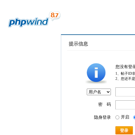
提示信息
您没有登
1、帖子ID
2、您还不
密 码
开启
隐身登录
登录