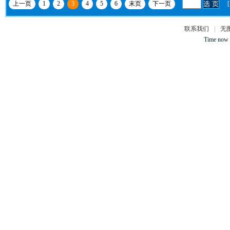
上一页
1
2
3
4
5
6
末页
下一页
选 页
联系我们
|
无
Time now 