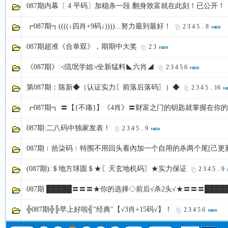
087期内幕〔 4 平码〕加稳杀一段.翻身致富就在此刻！已公开！
┏087期┓((((↓四肖+9码↓))))...努力最到最好！
2
3
4
5
..
8
087期超准《合单双》，期期中大奖
2
3
《087期》:≮流氓学姐≯全新猛料◣六肖◢
2
3
4
5
6
第087期：陈新◆（认证实力〖前落后落码〗）◆
2
3
4
5
..
16
┏087期┓ 〓【{不痛}】《4肖》〓财富之门的钥匙就掌握在你
087期:二八码中独家发表！
2
3
4
5
..
9
087期﹛拾柒码﹜特围不用回头看內加一个自用的杀两个尾[己更
(087期):＄地方球圆＄★〖天玄地机码〗★实力保证
2
3
4
5
..
9
087期 █████〓〓〓★你的选择◇前后√杀2头√★〓〓〓████
╬087期╬╠早上好啦╣″经典″【√3肖+15码√】！
2
3
4
5
6