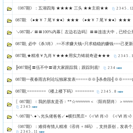
《087期》：五湖四海 ★★★★ 三头 ★★主前★★
2
3
4
5
..
1
087期: 《●★￥ 7 尾￥★●》★★★ 《●★￥ 7 尾￥★●》★★★
↘087期↙〓〓100%内幕〖左边右边码〗〓〓连连大中，已经公
087期; 必中《杀3肖》.==不求赚大钱=只求稳稳的赚钱===己更
087期,★精准￥九肖￥★★★用实力铸就奇迹★★★
2
3
4
5
..
╠087期╣〓伍不中〓请大家跟踪我；跟踪到底!
2
3
4
087期一夜春雨吉利论坛独家发表=====※※╠杀叁段╣※※===
087期;========《楼上楼下码》========
2
3
4
5
..
8
〖087期〗﹛我的朋友是否﹜**☆≈≈≈≈≈≈＜〈阳肖阴肖〉＞≈≈≈
2
3
4
5
↖087期↖●↘光头佬爸爸↙●横扫黑庄=《≮ Ⅵ 肖≯》《≮ Ⅵ 肖
《087期》：难得有情人精准《④肖 + 8码》，支持原创，发表
2
3
4
5
..
11