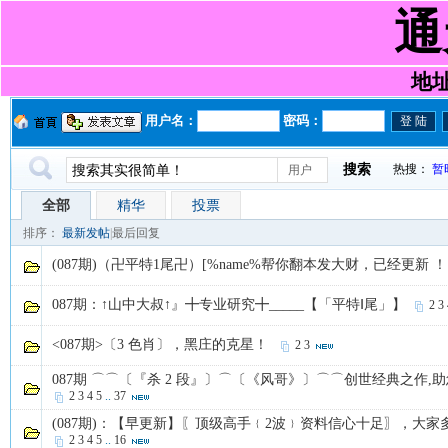
通
地址:
用户名：
密码：
搜索
热搜：
暂
用户
全部
精华
投票
排序：
最新发帖
|
最后回复
(087期)（卍平特1尾卍）[%name%帮你翻本发大财，已经更新 
087期：↑山中大叔↑』╋专业研究╋_____【「平特Ⅰ尾」】
2
3
<087期>〔3 色肖〕，黑庄的克星！
2
3
087期 ⌒⌒〔『杀 2 段』〕⌒〔《风哥》〕⌒⌒创世经典之作,
2
3
4
5
..
37
(087期)：【早更新】〖顶级高手﹛2波﹜资料信心十足〗，大家
2
3
4
5
..
16