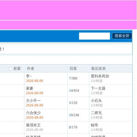
息！
新窗
作者
回复
最后发表
李~
爱到杀死你
7
/380
2026-08-09
2小时前
家豪
下一主题
14
/954
2026-08-09
2小时前
大小不一
小石头
5
/120
2026-08-09
2小时前
六合侠少
二师兄
10
/246
2026-08-09
2小时前
最强肖王
鲲哥
8
/170
2026-08-08
2小时前