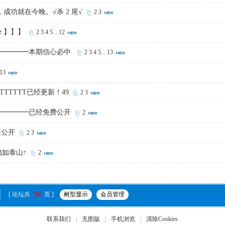
功就在今晚。√杀 2 尾√
2
3
z 】】】
2
3
4
5
..
12
━━━━━━本期信心必中
2
3
4
5
..
13
13
TTTTTT已经更新！49
2
3
━━━━━已经免费公开
2
大公开
2
3
稳如泰山↑
2
[ 论坛共
766
页 ]
树型显示
会员管理
联系我们
|
无图版
|
手机浏览
|
清除Cookies