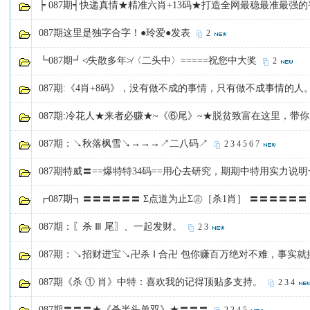
╞ 087期╡快递真情★精准六肖+13码★打造全网最稳最准最强的
087期这里是独字合字！●玲爱●发表
2
┗087期┛≮失散多年≯〈二头中〉=====祝您中大奖
2
087期:《4肖+8码》，没有做不成的事情，只有做不成事情的人
087期:冷花人★来者必赚★~《⑥尾》~★脱贫致富在这里，带
087期：↘秋落枫雪↘→→→↗二八码↗
2
3
4
5
6
7
087期特威〓==爆特特34码==用心去研究，期期中特用实力说
┏087期┓〓〓〓〓〓〓 Σ点道为止Σ㊣［杀1肖］ 〓〓〓〓〓〓 期
087期：〖杀 Ⅲ 尾〗、一起发财。
2
3
087期：↘招财进宝↘卍杀 Ⅰ 合卍 包你赚百万绝对不难，事实
087期《杀 ① 肖》中特：喜欢我的记得顶贴多支持。
2
3
4
087期〓〓〓★《杀半头单双》★〓〓〓