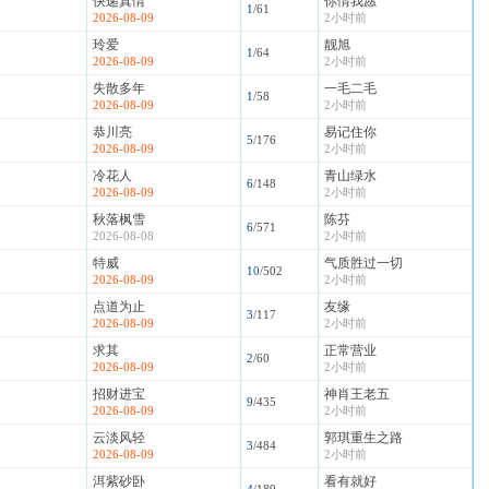
快递真情
你情我愿
1
/61
2026-08-09
2小时前
玲爱
靓旭
1
/64
2026-08-09
2小时前
失散多年
一毛二毛
1
/58
2026-08-09
2小时前
恭川亮
易记住你
5
/176
2026-08-09
2小时前
冷花人
青山绿水
6
/148
2026-08-09
2小时前
秋落枫雪
陈芬
6
/571
2026-08-08
2小时前
特威
气质胜过一切
10
/502
2026-08-09
2小时前
点道为止
友缘
3
/117
2026-08-09
2小时前
求其
正常营业
2
/60
2026-08-09
2小时前
招财进宝
神肖王老五
9
/435
2026-08-09
2小时前
云淡风轻
郭琪重生之路
3
/484
2026-08-09
2小时前
洱紫砂卧
看有就好