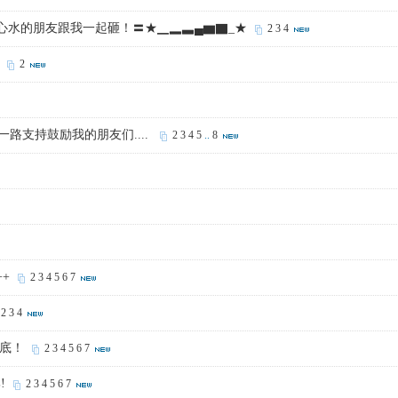
〓合心水的朋友跟我一起砸！〓★▁▂▃▄▆▇_★
2
3
4
2
和一路支持鼓励我的朋友们....
2
3
4
5
..
8
++
2
3
4
5
6
7
2
3
4
到底！
2
3
4
5
6
7
!
2
3
4
5
6
7