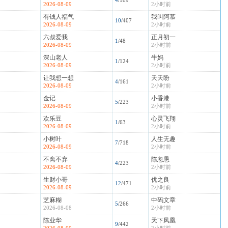
4
/189
2026-08-09
2小时前
有钱人福气
我叫阿慕
10
/407
2026-08-09
2小时前
六叔爱我
正月初一
1
/48
2026-08-09
2小时前
深山老人
牛妈
1
/124
2026-08-09
2小时前
让我想一想
天天盼
4
/161
2026-08-09
2小时前
金记
小香港
5
/223
2026-08-09
2小时前
欢乐豆
心灵飞翔
1
/63
2026-08-09
2小时前
小树叶
人生无趣
7
/718
2026-08-09
2小时前
不离不弃
陈忽愚
4
/223
2026-08-09
2小时前
生财小哥
优之良
12
/471
2026-08-09
2小时前
芝麻糊
中码文章
5
/266
2026-08-08
2小时前
陈业华
天下凤凰
9
/442