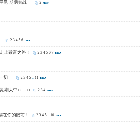
平尾 期期实战 ！
2
。
2
3
4
5
6
你走上致富之路！
2
3
4
5
6
7
明一切！
2
3
4
5
..
11
期大中↓↓↓↓↓↓
2
3
4
就摆在你的眼前！
2
3
4
5
..
10